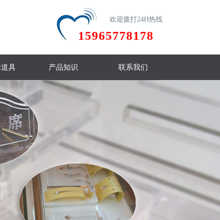
​欢迎拨打24H
热线
15965778178
示道具
产品知识
联系我们