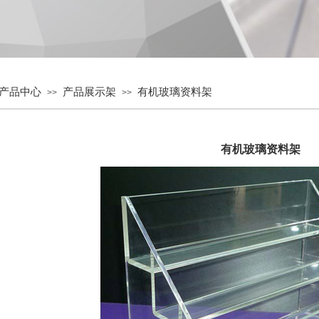
产品中心
产品展示架
有机玻璃资料架
>>
>>
有机玻璃资料架